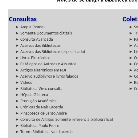
Consultas
Cole
► Ampla (home)
► So
► Somente Documentos digitais
► Tr
► Consulta Avançada
► Pa
► Acervos das Bibliotecas
► Au
► Acervos das Bibliotecas (especificado)
► Lis
► Livros Eletrônicos
► Col
► Catálogos de Autores e Assuntos
► Co
► Artigos eletrônicos em PDF
► Ac
► Acervo audiolivros e livros falados
► Co
► Vídeos
► Re
► Biblioteca Viva: consulta
► Co
► HQs da Gibiteca
► Produção Acadêmica
► Crônicas de Nair Lacerda
► Pinacoteca de Santo André
► Consulta de Artigos (somente referência bibliográfica)
► Biblioteca Paulo Freire
► Totem Biblioteca Nair Lacerda