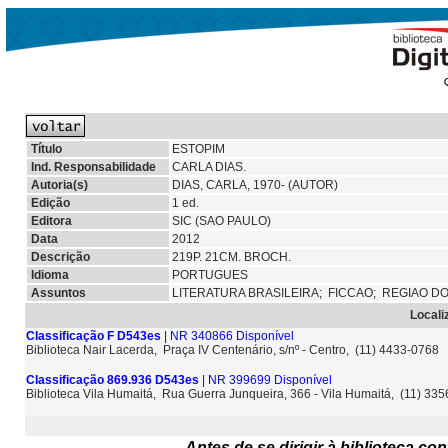
Título
ESTOPIM
Ind. Responsabilidade
CARLA DIAS.
Autoria(s)
DIAS, CARLA, 1970- (AUTOR)
Edição
1 ed.
Editora
SIC (SAO PAULO)
Data
2012
Descrição
219P. 21CM. BROCH.
Idioma
PORTUGUES
Assuntos
LITERATURA BRASILEIRA;
FICCAO;
REGIAO D
Locali
Classificação F D543es
| NR 340866 Disponível
Biblioteca Nair Lacerda, Praça IV Centenário, s/nº - Centro, (11) 4433-0768
Classificação 869.936 D543es
| NR 399699 Disponível
Biblioteca Vila Humaitá, Rua Guerra Junqueira, 366 - Vila Humaitá, (11) 33
Antes de se dirigir à biblioteca c